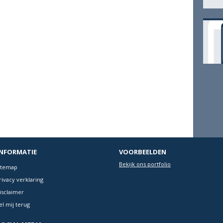
INFORMATIE
VOORBEELDEN
Bekijk ons portfolio
itemap
rivacy verklaring
isclaimer
el mij terug