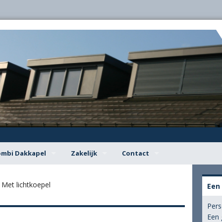
ombi Dakkapel
Zakelijk
Contact
ig advies van Combi Dakkapel
Woningcorporaties
Contactgegevens
»
Met lichtkoepel
Een
akkapel wijst u de weg in de regels
Aannemers en bouwbedrijven
Bel mij terug
Pers
Een 
n omgevingsvergunning voor uw dakkapel
Dakdekkers