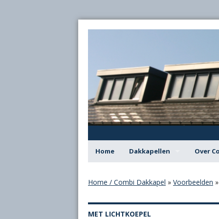
Home
Dakkapellen
Over C
Dakkapel met plat dak
Deskund
Home / Combi Dakkapel
»
Voorbeelden
Dakkapel met slepende kap
Combi D
MET LICHTKOEPEL
Dakkapel met verlegde nok
Snel ee