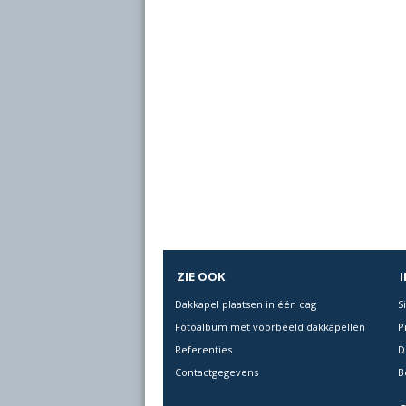
ZIE OOK
Dakkapel plaatsen in één dag
S
Fotoalbum met voorbeeld dakkapellen
P
Referenties
D
Contactgegevens
B