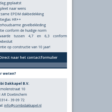
 dag geplaatst
leet naar wens
rzame EPDM dakbedekking
atieglas HR++
rhoudsarme gevelbekleding
atie conform de huidige norm
waarde tussen 4,7 en 6,3 conform
besluit
ntie op constructie van 10 jaar!
Direct naar het contactformulier
r weten?
bi Dakkapel B.V.
molenstraat 10
8 AR Doetinchem
 0314 - 39 09 72
il:
info@combidakkapel.nl