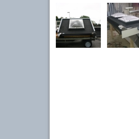
Combinatie verlegde nok / p
Combi D
Dakkapel met verhoogde no
Maatwerk dakkapel
Fotogalerij voorbeelden