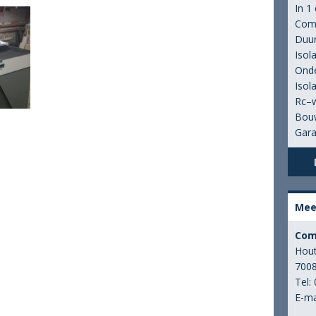
In 1
Comp
lat dak dakkapel
akkapel in de media
Referenties
Duu
Isol
k
Onde
Isol
Rc–
Bouw
Gara
Mee
Com
Hout
700
Tel:
E-ma